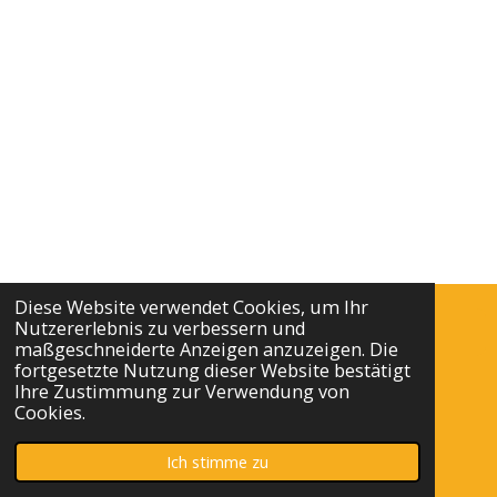
Diese Website verwendet Cookies, um Ihr
Nutzererlebnis zu verbessern und
Impressum
maßgeschneiderte Anzeigen anzuzeigen. Die
fortgesetzte Nutzung dieser Website bestätigt
Ihre Zustimmung zur Verwendung von
Datenschutz
Cookies.
© 2024 - 2026 ANNfuerDICH
Ich stimme zu
Mit Unterstützung von
Webador